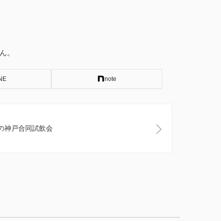
ん。
NE
note
秋の神戸合同試飲会