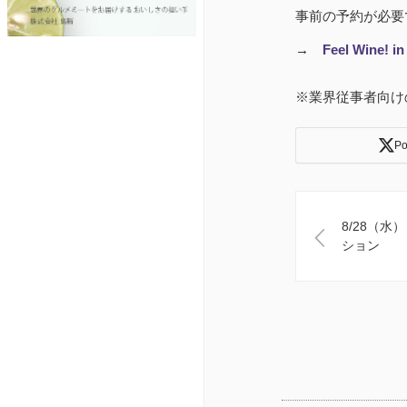
事前の予約が必要
→
Feel Wine
※業界従事者向け
Po
8/28（
ション