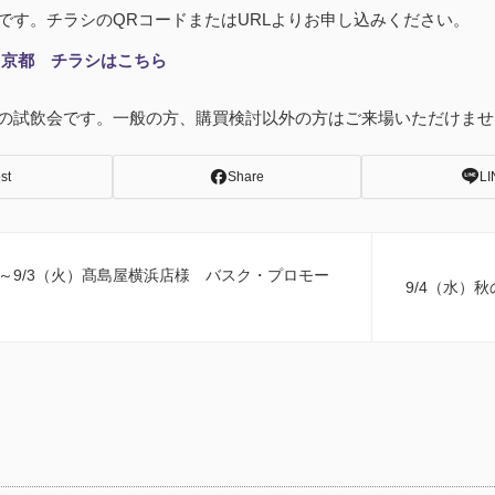
です。
チラシのQRコードまたはURLよりお申し込みください。
! in 京都 チラシはこちら
の試飲会です。一般の方、購買検討以外の方はご来場いただけませ
st
Share
LI
水）～9/3（火）髙島屋横浜店様 バスク・プロモー
9/4（水）