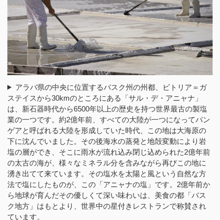
アラバ県の中央に位置するバスク州の州都、ビトリア＝ガ
ステイスから30kmのところにある「サル・デ・アニャナ」
は、新石器時代から6500年以上の歴史を持つ世界最古の製塩
業の一つです。約2億年前、すべての大陸が一つになってパン
ゲアと呼ばれる大陸を形成していた時代、この地は大海原の
下に沈んでいました。その後海水の蒸発と地殻変動により岩
塩の層ができ、そこに雨水が流れ込み閉じ込められた2億年前
の太古の海が、様々なミネラル分を含みながら再びこの地に
湧き出てて来ています。その塩水を太陽と風という自然な方
法で塩にしたものが、この「アニャナの塩」です。2億年前か
ら地球が育んだその優しくて深い味わいは、美食の都「バス
ク地方」はもとより、世界中の星付きレストランで称賛され
ています。