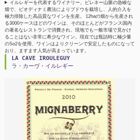
イルレギーを代表するワイナリー。ピレネー山脈の急峻な
畑で、ビオディナミ農法によりブドウを栽培し、人的介入を
極力排除した高品質なワインを生産。 12haの畑から生産され
る3000ケースほどのワインは、そのほとんどがフランス国内
の著名なレストランで消費され、現地でも一般市場で見かけ
ることはない非常に希少なワイン。現在では瓶詰時に極少量
のSo2を使用、ワインはよりクリーンで安定したものになって
おり、ますます人気が高まっています。
LA CAVE IROULEGUY
ラ・カーヴ・イルレギー