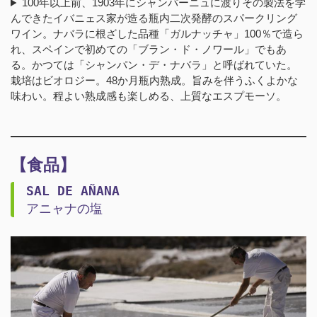
100年以上前、1903年にシャンパーニュに渡りその製法を学
んできたイバニェス家が造る瓶内二次発酵のスパークリング
ワイン。ナバラに根ざした品種「ガルナッチャ」100％で造ら
れ、スペインで初めての「ブラン・ド・ノワール」でもあ
る。かつては「シャンパン・デ・ナバラ」と呼ばれていた。
栽培はビオロジー。48か月瓶内熟成。旨みを伴うふくよかな
味わい。程よい熟成感も楽しめる、上質なエスプモーソ。
【食品】
SAL DE AÑANA
アニャナの塩