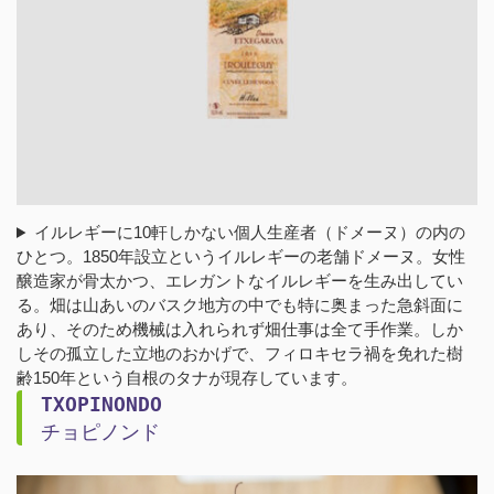
イルレギーに10軒しかない個人生産者（ドメーヌ）の内の
ひとつ。1850年設立というイルレギーの老舗ドメーヌ。女性
醸造家が骨太かつ、エレガントなイルレギーを生み出してい
る。畑は山あいのバスク地方の中でも特に奥まった急斜面に
あり、そのため機械は入れられず畑仕事は全て手作業。しか
しその孤立した立地のおかげで、フィロキセラ禍を免れた樹
齢150年という自根のタナが現存しています。
TXOPINONDO
チョピノンド