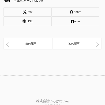
場所
本館B1F 和洋酒売場
Post
Share
LINE
note
前の記事
次の記事
株式会社いろはわいん