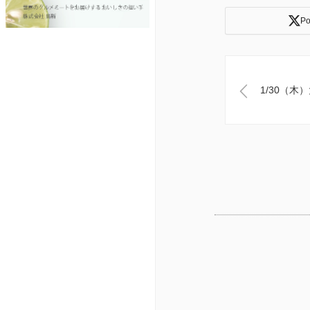
Po
1/30（