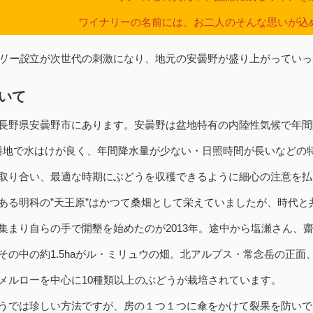
ワイナリーの名前には、お二人のそんな思いが込
リー設
立が次世代の刺激になり、地元の安曇野が盛り上がっていっ
いて
長野県安曇野市にあります。安曇野は盆地特有の内陸性気候で年間
傾斜地で水はけが良く、年間降水量が少ない・日照時間が長いなどの
取り合い、最適な時期にぶどうを収穫できるように細心の注意を払
ある明科の”天王原”はかつて桑畑として栄えていましたが、時代と共
集まり自らの手で開墾を始めたのが2013年。途中から塩瀬さん、齋
その中の約1.5haがル・ミリュウの畑。北アルプス・常念岳の正面
メルローを中心に10種類以上のぶどうが栽培されています。
うでは珍しい方法ですが、房の１つ１つに傘をかけて裂果を防いで