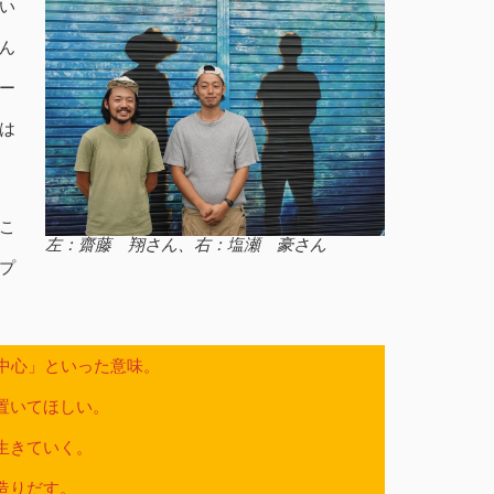
い
ん
ー
は
こ
左：齋藤 翔さん、右：塩瀬 豪さん
プ
中、中心」といった意味。
置いてほしい。
生きていく。
造りだす。