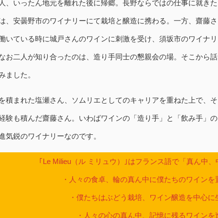
人、いったん地元を離れた後に帰郷。長野ならではの仕事に就きた
は、安曇野市のワイナリーにて栽培と醸造に携わる。一方、齋藤さ
働いている時に城戸さんのワインに刺激を受け、須坂市のワイナリ
なお二人が知り合ったのは、造り手同士の懇親会の場。そこから話
みました。
を積まれた塩瀬さん、ソムリエとしてのキャリアを重ねた上で、そ
経験も積んだ齋藤さん。いわばワインの「造り手」と「飲み手」の
進気鋭のワイナリーなのです。
｢Le Milieu（ル ミリュウ）｣はフランス語で「真ん
・人々の食卓、輪の真ん中に僕たちのワインを
・僕たちはぶどう栽培、ワイン醸造を中心に
・人々の心の真ん中、記憶に残るワインを