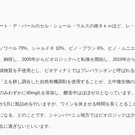
ート・デ・バールのセル・シュール・ウルスの南６ｋｍほど、レ・リ
ワール 79%、シャルドネ 10%、ピノ・ブラン 6%、ピノ・ムニ
納得し、2005年からビオロジックへと転換を開始し、2010年からビオ
成物質を不使用とし、ビオディナミではプレパラシオンと呼ばれる
「土を耕し調合した自然有機調剤を使用することが、土中微生物の
のみわずかに40mg/Lを添加し、醸造中はほぼゼロとなっています
が1月に瓶詰めを行いますが、ワインを休ませる時間を長くとるこ
になる、とのことです。シャンパーニュ地方ではビオロジックは少
るに過ぎないといいます。