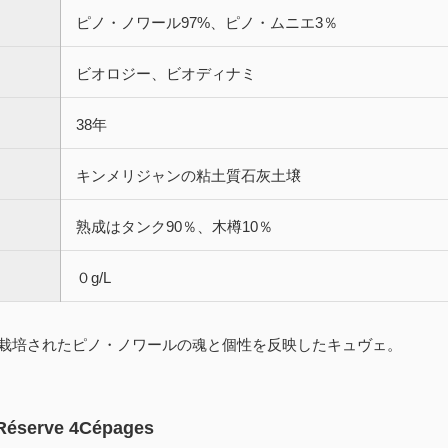
ピノ・ノワール97%、ピノ・ムニエ3％
ビオロジー、ビオディナミ
38年
キンメリジャンの粘土質石灰土壌
熟成はタンク90％、木樽10％
０g/L
栽培されたピノ・ノワールの魂と個性を反映したキュヴェ。
Réserve 4Cépages