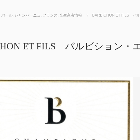
・バール
,
シャンパーニュ
,
フランス
,
全生産者情報
BARBICHON ET FIL
ICHON ET FILS バルビション