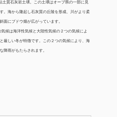
、粘土質石灰岩土壌。この土壌はオーブ県の一部に見
す。海から隆起し石灰質の丘陵を形成、川がより柔
斜面にブドウ畑が広がっています。
方の気候は海洋性気候と大陸性気候の２つの気候によ
と厳しい冬が特徴です。この２つの気候により、海
な降雨がもたらされます。