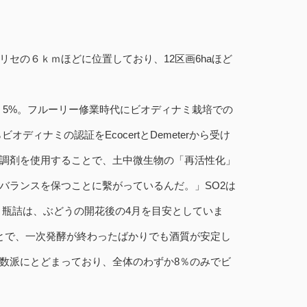
セの６ｋｍほどに位置しており、12区画6haほど
エ 5%。フルーリー修業時代にビオディナミ栽培での
ディナミの認証をEcocertとDemeterから受け
調剤を使用することで、土中微生物の「再活性化」
バランスを保つことに繫がっているんだ。」SO2は
。瓶詰は、ぶどうの開花後の4月を目安としていま
とで、一次発酵が終わったばかりでも酒質が安定し
数派にとどまっており、全体のわずか8％のみでビ