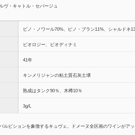
ルヴ・キャトル・セパージュ
ピノ・ノワール70%、ピノ・ブラン11%、シャルドネ
ビオロジー、ビオディナミ
41年
キンメリジャンの粘土質石灰土壌
熟成はタンク90％、木樽10％
3g/L
バルビションを象徴するキュヴェ。ドメーヌ全区画のワインがアッ