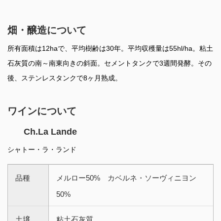
畑・醸造について
所有面積は12haで、平均樹齢は30年。平均収穫量は55hl/ha。粘土
石灰質の南～南東向きの斜面。セメントタンクで3週間発酵。その
後、ステンレスタンクで8ヶ月熟成。
ワインについて
Ch.La Lande
シャトー・ラ・ランド
品種
メルロー50% カベルネ・ソーヴィニヨン
50%
土壌
粘土石灰質