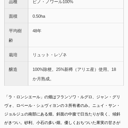
品種
ピノ・ノワール100%
面積
0.50ha
平均樹
48年
齢
栽培
リュット・レゾネ
醸造
100%除梗。25%新樽（アリエ産）使用。18
か月熟成。
「ラ・ロンシエール」の畑はフランソワ・ルグロ、ジャン・グリ
ヴォ、ロベール・シュヴィヨンの３所有者のみ。ニュイ・サン・
ジョルジュの南部にある畑。斜面の中腹で日当たりが良く、傾斜
がきつい。砂利、小石の多い畑。優しくおちついた果実の甘さが