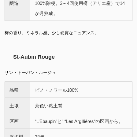
醸造
100%除梗。3～4回使用樽（アリエ産）で14
か月熟成。
梅の香り。ミネラル感、少し硬質なニュアンス。
St-Aubin Rouge
サン・トーバン・ルージュ
品種
ピノ・ノワール100%
土壌
茶色い粘土質
区画
“L’Ebaupin”と” “Les Argilliéres“の区画から。
平均樹
38年