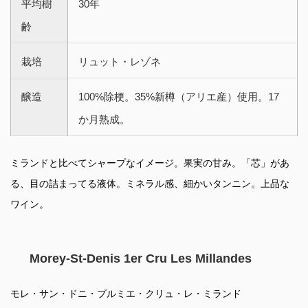
平均樹
30年
齢
栽培
リュット・レゾネ
醸造
100%除梗。35%新樽（アリエ産）使用。17
か月熟成。
ミランドと比べてシャープなイメージ。果実の甘み。「芯」があ
る、目の詰まってる液体。ミネラル感、細かいタンニン。上品な
ワイン。
Morey-St-Denis 1er Cru Les Millandes
モレ・サン・ドニ・プルミエ・クリュ・レ・ミランド