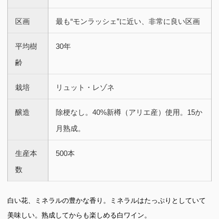
区画
最も“モンラッシェ”に近い、非常に良い区画
平均樹
30年
齢
栽培
リュット・レゾネ
醸造
除梗なし。40%新樽（アリエ産）使用。15か
月熟成。
生産本
500本
数
白い花、ミネラルの豊かな香り。ミネラルはたっぷりとしていて
美味しい。熟成してからも楽しめる白ワイン。