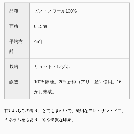
品種
ピノ・ノワール100%
面積
0.19ha
平均樹
45年
齢
栽培
リュット・レゾネ
醸造
100%除梗。20%新樽（アリエ産）使用。16
か月熟成。
甘いいちごの香り。とてもきれいで、繊細なモレ・サン・ドニ。
ミネラル感もあり、やや硬質な印象。