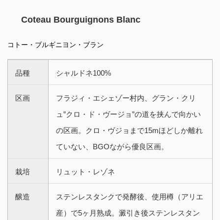
Coteau Bourguignons Blanc
コトー・ブルギニヨン・ブラン
品種
シャルドネ100%
区画
フラジィ・エシェゾー村内、グラン・クリ
ュ”クロ・ド・ヴージョ”の道を挟んで向かい
の区画。クロ・ヴジョまで15mほどしか離れ
ていない、BGOながら優良区画。
栽培
リュット・レゾネ
醸造
ステンレスタンクで発酵後、使用樽（アリエ
産）で5ヶ月熟成。澱引き後ステンレスタン