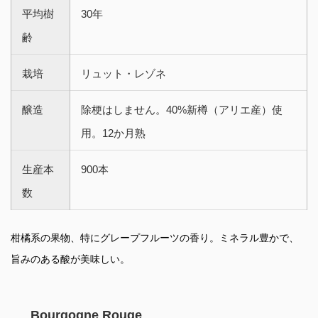
平均樹
30年
齢
栽培
リュット・レゾネ
醸造
除梗はしません。40%新樽（アリエ産）使
用。12か月熟
生産本
900本
数
柑橘系の果物、特にグレープフルーツの香り。ミネラル豊かで、
旨みのある酸が美味しい。
Bourgogne Rouge