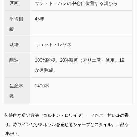
区画
サン・トーバンの中心に位置する畑から
平均樹
45年
齢
栽培
リュット・レゾネ
醸造
100%除梗。20%新樽（アリエ産）使用。18
か月熟成。
生産本
1400本
数
伝統的な剪定方法（コルドン・ロワイヤ）。いちご、甘い花の香
り。赤ワインだがミネラルを感じるシャープなスタイル。上品な
味わい。