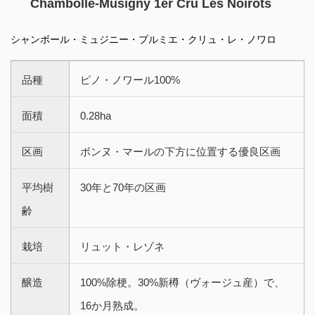
Chambolle-Musigny 1er Cru Les Noirots
シャンボール・ミュジニー・プルミエ・クリュ・レ・ノワロ
品種
ピノ・ノワール100%
面積
0.28ha
区画
ボンヌ・マールの下方に位置する優良区画
平均樹
30年と70年の区画
齢
栽培
リュット・レゾネ
醸造
100%除梗。30%新樽（ヴォージュ産）で、
16か月熟成。