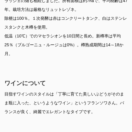
ラッシェの畑も相続しました。所有面積は約7haで、平均樹齢は47
年。栽培方法は厳格なリュットレゾネ。
除梗は100％。１次発酵は赤はコンクリートタンク、白はステンレ
スタンクと木樽を使用。
低温（10℃）でのマセラシオンを10日間と長め。新樽率は平均
25％（ブルゴーニュ・ルージュは0%）。樽熟成期間は14～18か
月。
ワインについて
目指すワインのスタイルは「丁寧に育てた美しいぶどうがそのま
ま瓶に入った、というようなワイン」というフランソワさん。バ
ランスが良く、綺麗でエレガントなタイプです。