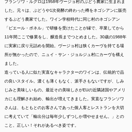
フランソワ・ルグロは1958年ヴージョ村のぶどう農家に生まれま
した。元々は、ぶどうや1次発酵の終わった樽をネゴシアンに販売
するぶどう農家でした。ワイン学校時代に同じ村のネゴシアン
「ピエール・ポネル」で研修を受けたことが縁で、卒業してから
11年間ここで修業をし、醸造長までつとめました。30歳の1988年
に実家に戻り元詰めを開始。ヴージョ村は狭くカーヴを持てる場
所が無かったので、ニュイ・サン・ジョルジュ村にカーヴを構え
ました。
造っている人に似た実直なキャラクターのワインは、伝統的で品
の良いスタイル。濃くも薄くもなく、派手さもないですが、しみ
じみと美味しいもの。最近その美味しさがEUの近隣諸国やアメリ
カにも理解され始め、輸出が増えてきました。実直なフランソワ
さんは、もともとのお客さんであった個人客とレストランを大切
に考えていて「輸出分は毎年少しずつしか増やせません。」との
こと。正しい！それがあるべき姿です。