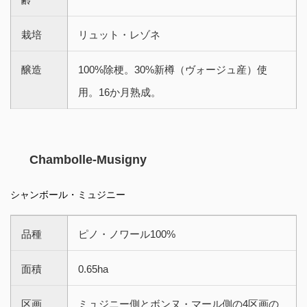
栽培
リュット・レゾネ
醸造
100%除梗。30%新樽（ヴォージュ産）使
用。16か月熟成。
Chambolle-Musigny
シャンボール・ミュジニー
品種
ピノ・ノワール100%
面積
0.65ha
区画
ミュジニー側とボンヌ・マール側の4区画の