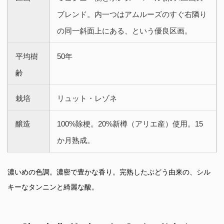
ブレンド。内一つはアムルーズのすぐ右隣り
の同一斜面上にある、という優良区画。
平均樹
50年
齢
栽培
リュット・レゾネ
醸造
100%除梗。20%新樽（アリエ産）使用。15
か月熟成。
濃いめの色調。濃密で豊かな香り。完熟したぶどう由来の、シル
キーなタンニンと綺麗な酸。