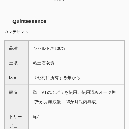
Quintessence
カンテサンス
品種
シャルドネ100%
土壌
粘土石灰質
区画
リセ村に所有する畑から
醸造
単一VTのぶどうを使用。使用済みオーク樽
で5か月熟成後、36か月瓶内熟成。
ドザー
5g/l
ジュ