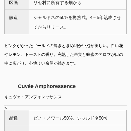
区画
リセ村に所有する畑から
醸造
シャルドネの50%を樽熟成。4～5年熟成させ
てからリリース。
ピンクがかったゴールドの輝きときめ細かい泡が美しい。白い花
やレモン、トーストの香り。完熟した果実と蜂蜜のアロマが口の
中に広がり、心地よい余韻が続きます。
Cuvée Amphoressence
キュヴェ・アンフォレッサンス
<
品種
ピノ・ノワール50%、シャルドネ50％