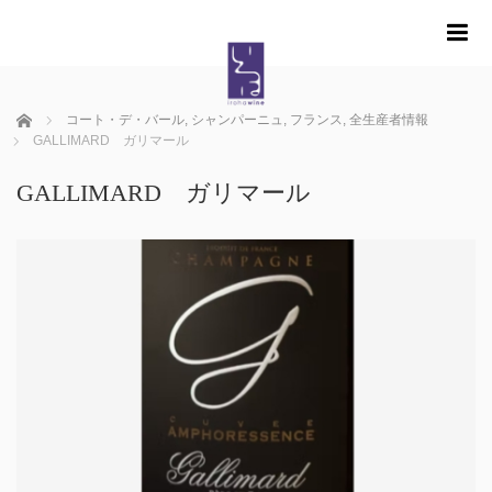
m
ホーム
コート・デ・バール
,
シャンパーニュ
,
フランス
,
全生産者情報
GALLIMARD ガリマール
GALLIMARD ガリマール