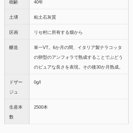
樹齢
40年
土壌
粘土石灰質
区画
リセ村に所有する畑から
醸造
単一VT。6か月の間、イタリア製テラコッタ
の卵型のアンフォラで熟成することでぶどう
のピュアな良さを表現。その後30か月熟成。
ドザー
0g/l
ジュ
生産本
2500本
数