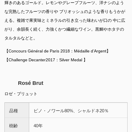
輝きのあるゴールド。レモンやグレープフルーツ、洋ナシのよう
な完熟したフルーツの香りや ブリオッシュのような香りもうかが
える。複雑で果実味とミネラルの引き立った味わいが口の 中に広
がり、余韻長く続く、力強くかつ繊細なワイン。黒鯛やホタテの
タルタルなどと。
【Concours Général de Paris 2018：Médaille d’Argent】
【Challenge Decanter2017：Silver Medal 】
Rosé Brut
ロゼ・ブリュット
品種
ピノ・ノワール80%、シャルドネ20％
樹齢
40年