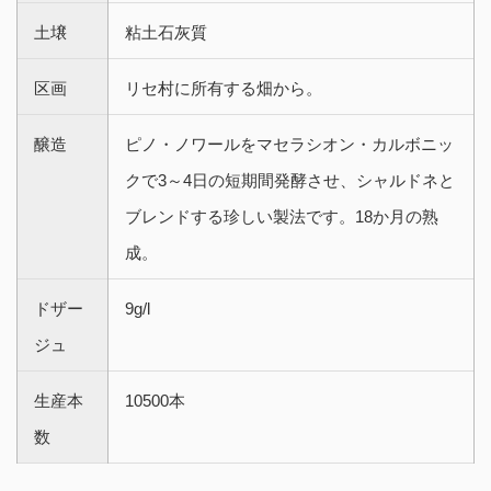
土壌
粘土石灰質
区画
リセ村に所有する畑から。
醸造
ピノ・ノワールをマセラシオン・カルボニッ
クで3～4日の短期間発酵させ、シャルドネと
ブレンドする珍しい製法です。18か月の熟
成。
ドザー
9g/l
ジュ
生産本
10500本
数