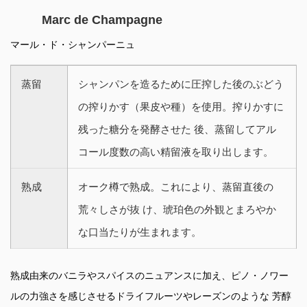
Marc de Champagne
マール・ド・シャンパーニュ
蒸留
シャンパンを造るために圧搾した後のぶどう
の搾りかす（果皮や種）を使用。搾りかすに
残った糖分を発酵させた 後、蒸留してアル
コール度数の高い精留液を取り出します。
熟成
オーク樽で熟成。これにより、蒸留直後の
荒々しさが抜 け、琥珀色の外観とまろやか
な口当たりが生まれます。
熟成由来のバニラやスパイスのニュアンスに加え、ピノ・ノワー
ルの力強さを感じさせるドライフルーツやレーズンのような 芳醇