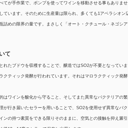
べてが手作業で、ポンプを使ってワインを移動させる事もありませ
しています。そのために生産量は限られ、多くても1アペラシオン辺り
詰めの限界の量です。まさしく「オート・クチュール・ネゴシアン（Haute
いて
とれたブドウを収穫することで、醸造ではSO2が不要となっていま
ラクティック発酵が行われています。それはマロラクティック発酵
目的はワインを酸化から守ること、そしてまた異常なバクテリアの
理が行き届いたセラーを用いることで、SO2を使用せず異常なバ
インの持つ素質をできる限りそのままに、空気との接触を抑え澱引