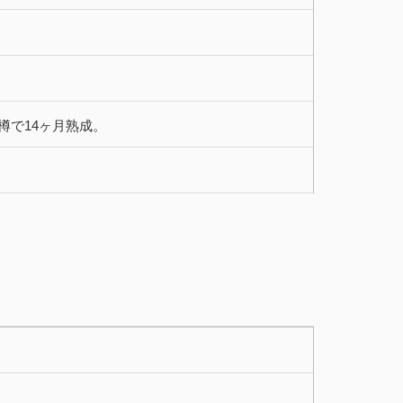
年樽で14ヶ月熟成。