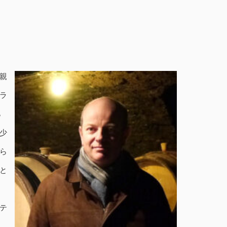
親
ラ
ら
少
ら
と
と
テ
は