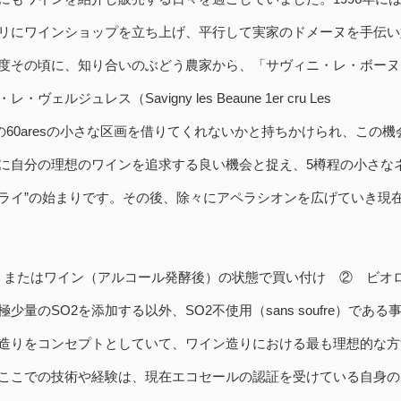
リにワインショップを立ち上げ、平行して実家のドメーヌを手伝い
度その頃に、知り合いのぶどう農家から、「サヴィニ・レ・ボーヌ
ェルジュレス（Savigny les Beaune 1er cru Les
s）」 の60aresの小さな区画を借りてくれないかと持ちかけられ、この機
に自分の理想のワインを追求する良い機会と捉え、5樽程の小さな
ライ”の始まりです。その後、除々にアペラシオンを広げていき現
う、またはワイン（アルコール発酵後）の状態で買い付け ② ビオ
少量のSO2を添加する以外、SO2不使用（sans soufre）で
造りをコンセプトとしていて、ワイン造りにおける最も理想的な方
ここでの技術や経験は、現在エコセールの認証を受けている自身の