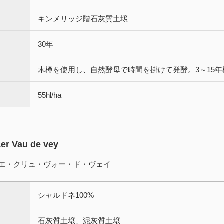
キンメリッジ階石灰質土壌
30年
木樽を使用し、自然酵母で時間を掛けて発酵。3～15
55hl/ha
er Vau de vey
エ・クリュ・ヴォー・ド・ヴェイ
シャルドネ100%
石灰質土壌、泥灰質土壌