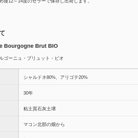
め後12～14度のセラーで保存し出荷します。
て
e Bourgogne Brut BIO
ルゴーニュ・ブリュット・ビオ
シャルドネ80%、アリゴテ20%
30年
粘土質石灰土壌
マコン北部の畑から