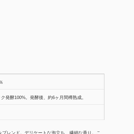
8％
ク発酵100%。発酵後、約6ヶ月間樽熟成。
をブレンド。デリケートな泡立ち、繊細な香り。こ