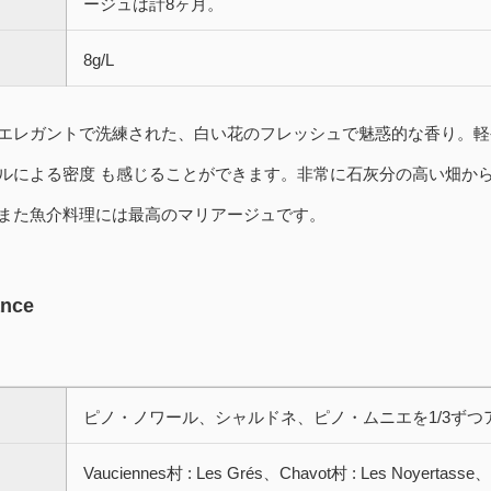
ージュは計8ヶ月。
8g/L
エレガントで洗練された、白い花のフレッシュで魅惑的な香り。軽
ルによる密度 も感じることができます。非常に石灰分の高い畑か
また魚介料理には最高のマリアージュです。
ance
ピノ・ノワール、シャルドネ、ピノ・ムニエを1/3ず
Vauciennes村 : Les Grés、Chavot村 : Les Noyertasse、A