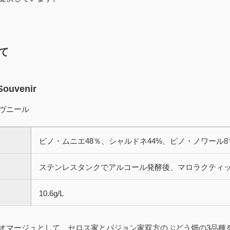
て
 Souvenir
ヴニール
ピノ・ムニエ48％、シャルドネ44%、ピノ・ノワール
ステンレスタンクでアルコール発酵後、マロラクティッ
10.6g/L
オマージュとして、セロス家とパジョン家双方のぶどう畑の3品種