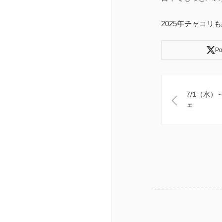
2025年チャコ
Po
7/1（水）
ェ