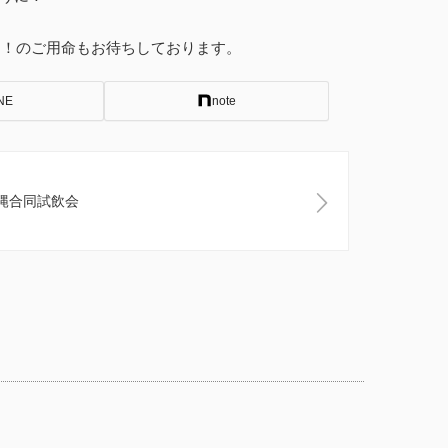
て！のご用命もお待ちしております。
NE
note
沖縄合同試飲会