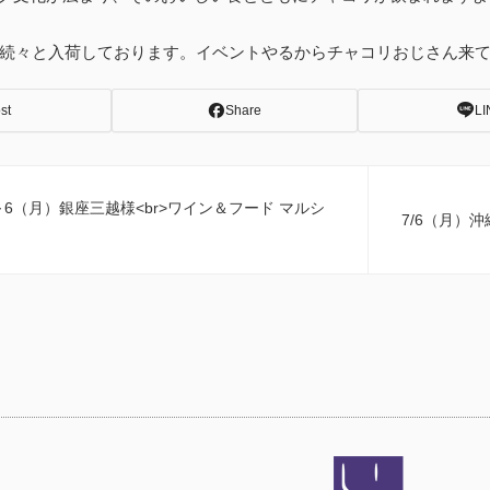
リも続々と入荷しております。イベントやるからチャコリおじさん来
st
Share
LI
～6（月）銀座三越様<br>ワイン＆フード マルシ
7/6（月）