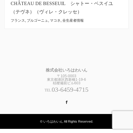
CHÂTEAU DE BESSEUIL シャトー・ベスイユ
（テヴネ）（ヴィレ・クレッセ）
フランス
,
ブルゴーニュ
,
マコネ
,
全生産者情報
株式会社いろはわいん
〒105-0003
東京都港区西新橋1-19-6
桔梗備前ビル603
03-6459-4715
TEL.
Facebook
© いろはわいん All Rights Reserved.