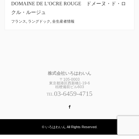
DOMAINE DE L’OCRE ROUGE ドメーヌ・ド・ロ
クル・ルージュ
フランス
,
ラングドック
,
全生産者情報
株式会社いろはわいん
〒105-0003
東京都港区西新橋1-19-6
桔梗備前ビル603
03-6459-4715
TEL.
Facebook
© いろはわいん All Rights Reserved.