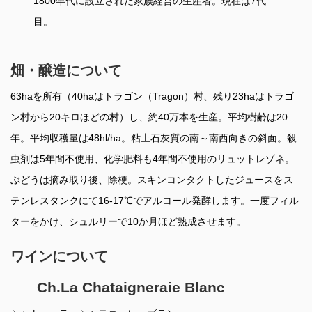
1800年代に設立された家族経営の生産者。現在は7代
目。
畑・醸造について
63haを所有（40haはトラゴン（Tragon）村、残り23haはトラゴ
ン村から20キロほどの村）し、約40万本を生産。平均樹齢は20
年。平均収穫量は48hl/ha。粘土石灰質の南～南西向きの斜面。殺
虫剤は5年間不使用、化学肥料も4年間不使用のリュットレゾネ。
ぶどうは摘み取り後、除梗。スキンコンタクトしたジュースをス
テンレスタンクにて16-17℃でアルコール発酵します。一度フィル
ターをかけ、シュルリーで10か月ほど熟成させます。
ワインについて
Ch.La Chataigneraie Blanc