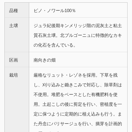
品種
ピノ・ノワール100％
土壌
ジュラ紀後期キンメリッジ階の泥灰土と粘土
質石灰土壌。北ブルゴーニュに特徴的なカキ
の化石を含んでいる。
区画
南向きの畑
栽培
厳格なリュット・レゾネを採用。下草を残
し、刈り込みと鋤きこみで対応し、除草剤は
不使用。堆肥をベースとした有機肥料を使
用。土起こしの後に剪定を行い、密植度を一
定に保つように定期的に植え込みも行う。ま
た丹念にパリサージュを行い、摘芽を計画的