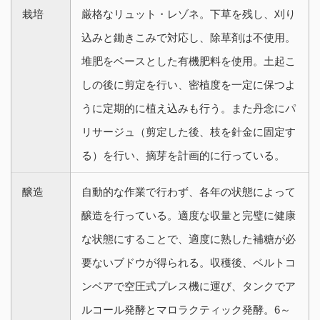
栽培
厳格なリュット・レゾネ。下草を残し、刈り
込みと鋤きこみで対応し、除草剤は不使用。
堆肥をベースとした有機肥料を使用。土起こ
しの後に剪定を行い、密植度を一定に保つよ
うに定期的に植え込みも行う。また丹念にパ
リサージュ（剪定した後、枝を針金に固定す
る）を行い、摘芽を計画的に行っている。
醸造
自動的な作業で行わず、各年の状態によって
醸造を行っている。適度な収量と完璧に健康
な状態にすることで、適度に熟した補糖が必
要ないブドウが得られる。収穫後、ベルトコ
ンベアで空圧式プレス機に運び、タンクでア
ルコール発酵とマロラクティック発酵。6～