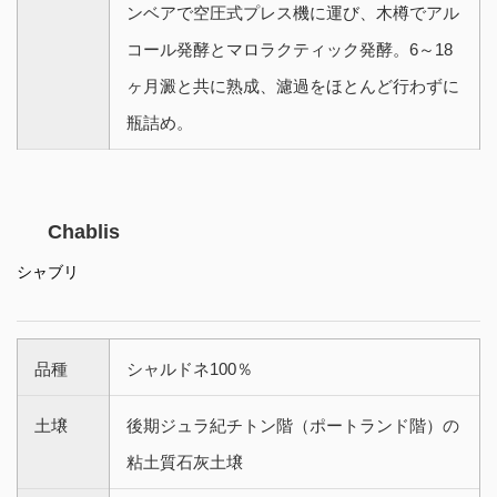
ンベアで空圧式プレス機に運び、木樽でアル
コール発酵とマロラクティック発酵。6～18
ヶ月澱と共に熟成、濾過をほとんど行わずに
瓶詰め。
Chablis
シャブリ
品種
シャルドネ100％
土壌
後期ジュラ紀チトン階（ポートランド階）の
粘土質石灰土壌