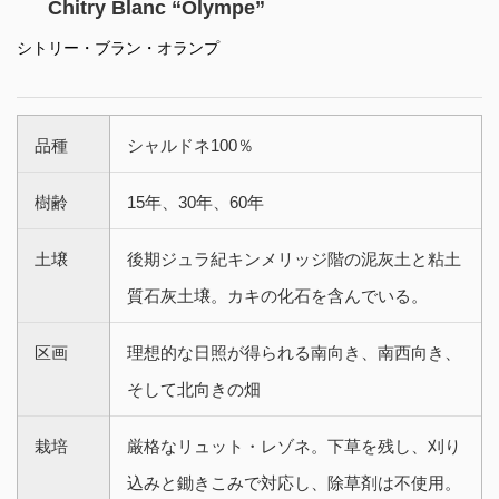
Chitry Blanc “Olympe”
シトリー・ブラン・オランプ
品種
シャルドネ100％
樹齢
15年、30年、60年
土壌
後期ジュラ紀キンメリッジ階の泥灰土と粘土
質石灰土壌。カキの化石を含んでいる。
区画
理想的な日照が得られる南向き、南西向き、
そして北向きの畑
栽培
厳格なリュット・レゾネ。下草を残し、刈り
込みと鋤きこみで対応し、除草剤は不使用。