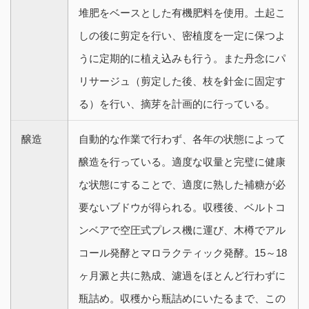
堆肥をベースとした有機肥料を使用。土起こ
しの後に剪定を行い、密植度を一定に保つよ
うに定期的に植え込みも行う。また丹念にパ
リサージュ（剪定した後、枝を針金に固定す
る）を行い、摘芽を計画的に行っている。
醸造
自動的な作業で行わず、各年の状態によって
醸造を行っている。適度な収量と完璧に健康
な状態にすることで、適度に熟した補糖が必
要ないブドウが得られる。収穫後、ベルトコ
ンベアで空圧式プレス機に運び、木樽でアル
コール発酵とマロラクティック発酵。15～18
ヶ月澱と共に熟成、濾過をほとんど行わずに
瓶詰め。収穫から瓶詰めにいたるまで、この