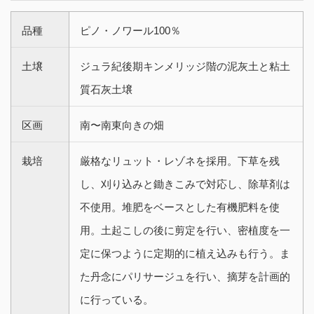
品種
ピノ・ノワール100％
土壌
ジュラ紀後期キンメリッジ階の泥灰土と粘土
質石灰土壌
区画
南〜南東向きの畑
栽培
厳格なリュット・レゾネを採用。下草を残
し、刈り込みと鋤きこみで対応し、除草剤は
不使用。堆肥をベースとした有機肥料を使
用。土起こしの後に剪定を行い、密植度を一
定に保つように定期的に植え込みも行う。ま
た丹念にパリサージュを行い、摘芽を計画的
に行っている。