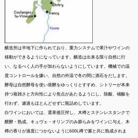
醸造所は半地下に作られており、重力システムで果汁やワインの
移動ができるようになっています。醸造は出来る限り自然に行
い、なるべく人の手が加わらないようにしています。機械での温
度コントロールを嫌い、自然の外温で冬の間に酒石をだします。
酵母は自然酵母を使い発酵をゆっくりとすすめ、シトリーが本来
持つ複雑さと方向性により焦点があたるようにし、除酸、補酸を
行わず、濾過もほとんどせずに瓶詰めしています。
白ワインにおいては、選果後圧搾し、木樽とステンレスタンクで
醗酵・熟成。キュヴェ・オリンプのみ膨らみをワインに与え、木
樽の香りが過度につかないように600L樽で澱と共に熟成されま