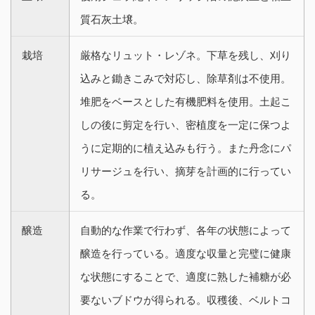
質石灰土壌。
栽培
厳格なリュット・レゾネ。下草を残し、刈り
込みと鋤きこみで対応し、除草剤は不使用。
堆肥をベースとした有機肥料を使用。土起こ
しの後に剪定を行い、密植度を一定に保つよ
うに定期的に植え込みも行う。また丹念にパ
リサージュを行い、摘芽を計画的に行ってい
る。
醸造
自動的な作業で行わず、各年の状態によって
醸造を行っている。適度な収量と完璧に健康
な状態にすることで、適度に熟した補糖が必
要ないブドウが得られる。収穫後、ベルトコ