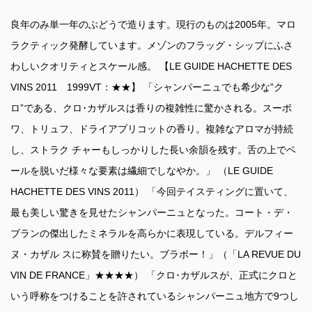
良年のみ単一年のぶどうで造ります。現行のものは2005年。マロ
ラクティック発酵しています。メゾンのフラッグ・シップにふさ
わしいクオリティとスケール感。 【LE GUIDE HACHETTE DES
VINS 2011 1999VT：★★】 「シャンパーニュでも希少な”ク
ロ”である、クロ･カザルスは香りの複雑性に驚かされる。スーボ
ワ、トリュフ、ドライアプリコットの香り。複雑なアロマが持続
し、ストラク チャーもしっかりした長い余韻を残す。舌の上でベ
ールを脱いだ様々な要素は繊細でしなやか。」 （LE GUIDE
HACHETTE DES VINS 2011） 「今回テイスティングに置いて、
最も美しい驚きを見せたシャンパーニュとなった。コート・デ・
ブランの傑出したミネラルを高らかに表現している。デルフィー
ヌ・カザル スに称賛を贈りたい。ブラボー！」（「LA REVUE DU
VIN DE FRANCE」★★★★） 「クロ･カザルスが、正式にクロと
いう呼称をつけることを許されているシャンパーニュ地方で9つし