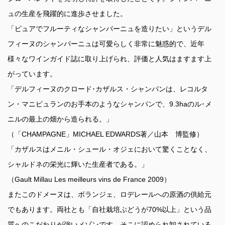
ュの生産を飛躍的に進歩させました。
「ピュアでフルーティなシャンパーニュを造りたい」というデル
フィーヌのシャンパーニュは可愛らしく非常に魅惑的で、近年
様々なワインガイド誌に取り上げられ、評価と人気はますます上
がっています。
「デルフィーヌのクロード･カザルス・シャンパンは、レコルタ
ン・マニピュランのお手本のようなシャンパンで、9.3haのル･メ
ニルの最上の畑から造られる。」
（「CHAMPAGNE」MICHAEL EDWARDS著／山本 博監修）
「カザルスはメニル・シュール・オジェにおいて驚くことなく、
シャルドネの栄光に輝いた生産者である。」
（Gault Millau Les meilleurs vins de France 2009）
またこのドメーヌは、ボランジェ、ロデレールへの原酒の供給元
でもあります。両社とも「自社栽培ぶどうが70%以上」という品
質へのこだわりが強いメゾンです。そこに認められ卸されている