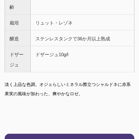
齢
栽培
リュット・レゾネ
醸造
ステンレスタンクで36か月以上熟成
ドザー
ドザージュ10g/l
ジュ
淡く上品な色調。オジェらしいミネラル際立つシャルドネに赤系
果実の風味が加わった、爽やかなロゼ。