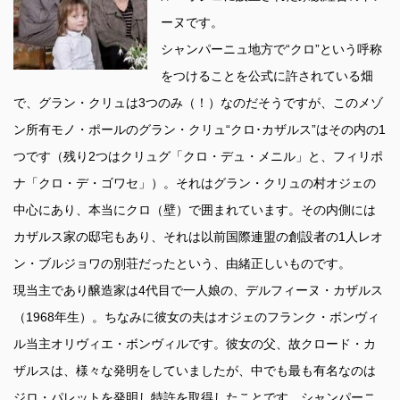
ーヌです。
シャンパーニュ地方で“クロ”という呼称
をつけることを公式に許されている畑
で、グラン・クリュは3つのみ（！）なのだそうですが、このメゾ
ン所有モノ・ポールのグラン・クリュ“クロ･カザルス”はその内の1
つです（残り2つはクリュグ「クロ・デュ・メニル」と、フィリポ
ナ「クロ・デ・ゴワセ」）。それはグラン・クリュの村オジェの
中心にあり、本当にクロ（壁）で囲まれています。その内側には
カザルス家の邸宅もあり、それは以前国際連盟の創設者の1人レオ
ン・ブルジョワの別荘だったという、由緒正しいものです。
現当主であり醸造家は4代目で一人娘の、デルフィーヌ・カザルス
（1968年生）。ちなみに彼女の夫はオジェのフランク・ボンヴィ
ル当主オリヴィエ・ボンヴィルです。彼女の父、故クロード・カ
ザルスは、様々な発明をしていましたが、中でも最も有名なのは
ジロ・パレットを発明し特許を取得したことです。シャンパーニ