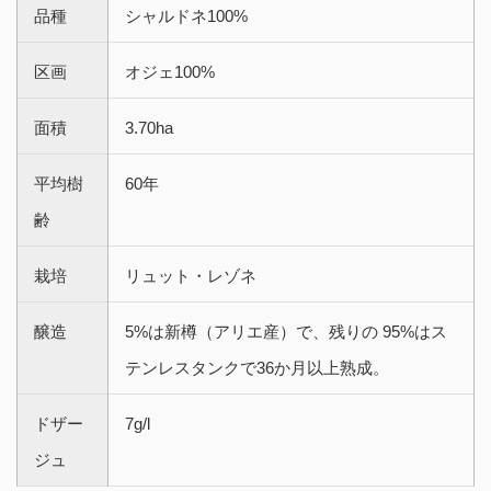
品種
シャルドネ100%
区画
オジェ100%
面積
3.70ha
平均樹
60年
齢
栽培
リュット・レゾネ
醸造
5%は新樽（アリエ産）で、残りの 95%はス
テンレスタンクで36か月以上熟成。
ドザー
7g/l
ジュ