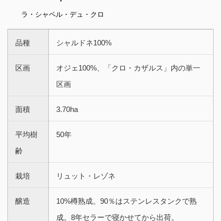
ラ・シャペル・デュ・クロ
品種
シャルドネ100%
区画
オジェ100%、「クロ・カザルス」内の単一
区画
面積
3.70ha
平均樹
50年
齢
栽培
リュット・レゾネ
醸造
10%樽熟成。90％はステンレスタンクで熟
成。8年セラーで寝かせてから出荷。