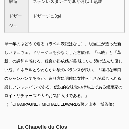
醸造
ステンレスタンクで36か月以上熟成
ドザー
ドザージュ3g/l
ジュ
単一年のぶどうで造る（ラベル表記はなし）。現当主が造った新
しいキュヴェ。ドザージュを少なくした意欲作。「伝統」と「革
新」の調和を感じる。程良い熟成感が美 味しい。溶け込んだ優し
い泡。ミネラルとやわらかい酸のバランスが良い。「繊細な辛口
のシャンパンであるが、造り方に明確に女性らしさが感じられる
楽しいシャンパ ンである。伝説的な味覚の持ち主である鑑定家の
ロイ・リチャーズの大のお気に入りである。」
（「CHAMPAGNE」MICHAEL EDWARDS著／山本 博監修）
La Chapelle du Clos