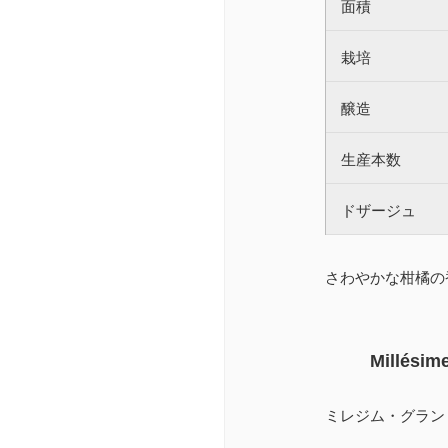
面積
栽培
醸造
生産本数
ドザージュ
さわやかな柑橘の
Millésime
ミレジム・グラン