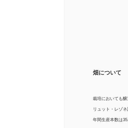
畑について
栽培においても醸造に
リュット・レゾネ
年間生産本数は3