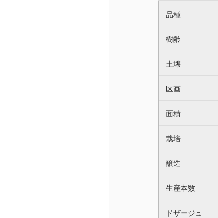
品種
樹齢
土壌
区画
面積
栽培
醸造
生産本数
ドザージュ