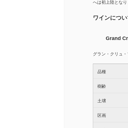
へは初上陸となり
ワインについ
Grand Cru
グラン・クリュ・
品種
樹齢
土壌
区画