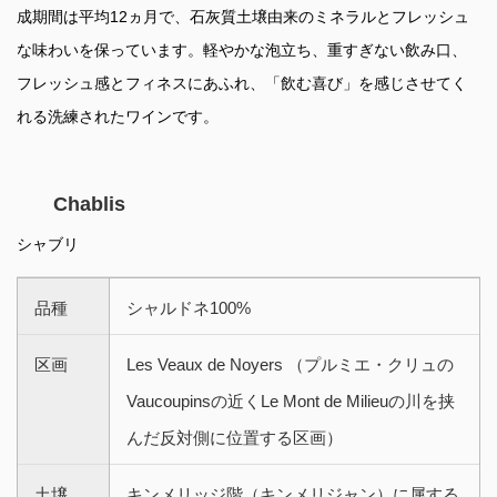
成期間は平均12ヵ月で、石灰質土壌由来のミネラルとフレッシュ
な味わいを保っています。軽やかな泡立ち、重すぎない飲み口、
フレッシュ感とフィネスにあふれ、「飲む喜び」を感じさせてく
れる洗練されたワインです。
Chablis
シャブリ
品種
シャルドネ100%
区画
Les Veaux de Noyers （プルミエ・クリュの
Vaucoupinsの近くLe Mont de Milieuの川を挟
んだ反対側に位置する区画）
土壌
キンメリッジ階（キンメリジャン）に属する