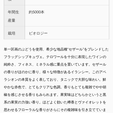
年間生
約5000本
産量
栽培
ビオロジー
単一区画のぶどうを使用、希少な地品種“セザール”をブレンドした
フラッグシップキュヴェ。テロワールを十分に表現したワインの
純粋さ、フィネス、ミネラル感に重点を置いています。セザール
の香りがほのかに香り、様々な特徴があるイランシー。このアペ
ラシオンの本質をよく表しており、タニックで大胆な味わい。鮮
やかな赤色で、とてもクリアな色調。香りもとても複雑でやや胡
椒を感じさせる香りもみられます。果実味はどちらかというと黒
系の果実の力強い香り。ほどよく効いた樽香とヴァイオレットを
思わせるフローラルな香りがさらにその複雑味を引き立てていま