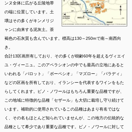
ンヌ全体に広がる丘陵地帯
の端に位置しています。土
壌はその多くがキンメリジ
ャンに由来する泥灰土。茶
褐色の石灰質も含んでいます。標高は130～250mで南～南西向
き。
合計13区画所有しており、その多くが樹齢60年を超えるヴィエイ
ユ・ヴィーニュ。このアペラシオンの中でも最高の立地にあると
いわれる「パロット」「ボーペシオ」「マズロー」「パラディ」
などの区画を所有しており、イランシーを代表するワインをもた
らしてくれます。ピノ・ノワールはもちろん重要な品種ですが、
この地域に特徴的な品種「セザール」も大切に栽培し守り続けて
います。補助的に使用されているこの品種はあまり有名ではな
く、その名もほとんど知られていませんが、この地方の伝統的な
品種として希少であり重要な品種です。ピノ・ノワールに対して