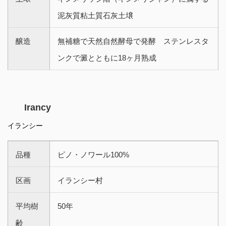
泥灰質粘土質石灰土壌
醸造
無補糖で天然自然酵母で発酵 ステンレスタ
ンクで澱とともに18ヶ月熟成
Irancy
イランシー
品種
ピノ・ノワール100%
区画
イランシー村
平均樹
50年
齢