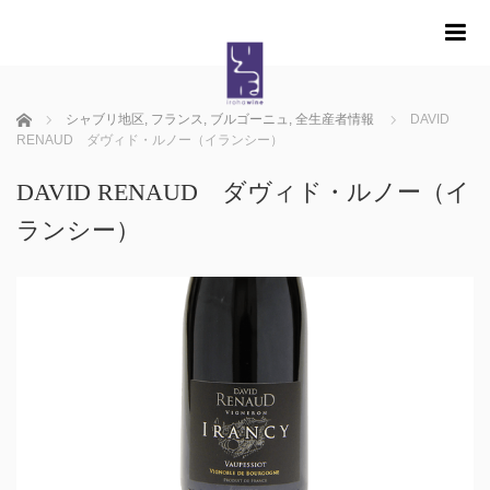
m
ホーム
シャブリ地区
,
フランス
,
ブルゴーニュ
,
全生産者情報
DAVID
RENAUD ダヴィド・ルノー（イランシー）
DAVID RENAUD ダヴィド・ルノー（イ
ランシー）