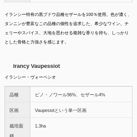
イランシー特有の黒ブドウ品種セザールを100％使用。色が濃く、
タンニンが豊富なこの品種の個性を追求した、希少なワイン。チ
ェリーやスパイス、大地を思わせる複雑な香りを持ち、しっかり
とした骨格と力強さを感じます。
Irancy Vaupessiot
イランシー・ヴォーペシオ
品種
ピノ・ノワール96%、セザール4%
区画
Vaupesiotという単一区画
栽培面
1.3ha
積