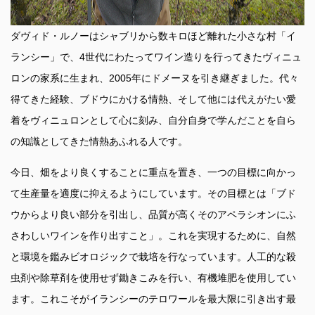
ダヴィド・ルノーはシャブリから数キロほど離れた小さな村「イ
ランシー」で、4世代にわたってワイン造りを行ってきたヴィニュ
ロンの家系に生まれ、2005年にドメーヌを引き継ぎました。代々
得てきた経験、ブドウにかける情熱、そして他には代えがたい愛
着をヴィニュロンとして心に刻み、自分自身で学んだことを自ら
の知識としてきた情熱あふれる人です。
今日、畑をより良くすることに重点を置き、一つの目標に向かっ
て生産量を適度に抑えるようにしています。その目標とは「ブド
ウからより良い部分を引出し、品質が高くそのアペラシオンにふ
さわしいワインを作り出すこと」。これを実現するために、自然
と環境を鑑みビオロジックで栽培を行なっています。人工的な殺
虫剤や除草剤を使用せず鋤きこみを行い、有機堆肥を使用してい
ます。これこそがイランシーのテロワールを最大限に引き出す最