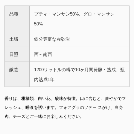
品種
プティ・マンサン50%、グロ・マンサン
50%
土壌
鉄分豊富な赤砂岩
日照
西～南西
醸造
1200リットルの樽で10ヶ月間発酵・熟成、瓶
内熟成1年
香りは、柑橘類、白い花、酸味が特徴。口に含むと、爽やかでフ
レッシュ、唾液を誘います。フォアグラのソテー スがけ、白身
肉、チーズとご一緒にお楽しみください。