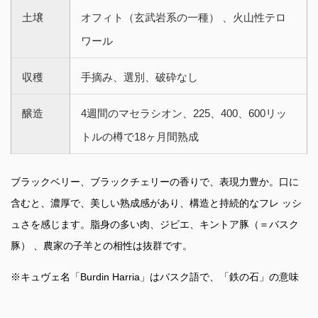
土壌
オフィト（玄武岩系の一種） 、火山性テロ
ワール
収穫
手摘み、選別、破砕なし
醸造
4週間のマセラシオン、225、400、600リッ
トルの樽で18ヶ月間熟成
ブラックベリー、ブラックチェリーの香りで、表現力豊か。口に
含むと、濃厚で、美しい熟成感があり、構造と持続的なフレ ッシ
ュさを感じます。脂身の多い肉、ジビエ、キントア豚（＝バスク
豚） 、農家の子羊との相性は抜群です。
※キュヴェ名「Burdin Harria」はバスク語で、「鉄の石」の意味