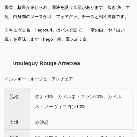
果実、核果が感じられ、唾液を誘う余韻があります。焼き 魚、生
魚、白身肉のソースがけ、フォアグラ、チーズと相性抜群です。
※キュヴェ名「Hegoxuri」はバスク語で、「南の白」や「白い
翼」を意味します（hego：南、翼 xuri：白）
Irouleguy Rouge Arretxea
イルレギー・ルージュ・アレチェア
品種
タナ70%、カベルネ・フラン20%、カベル
ネ・ソーヴィニヨン10%
土壌
赤砂岩