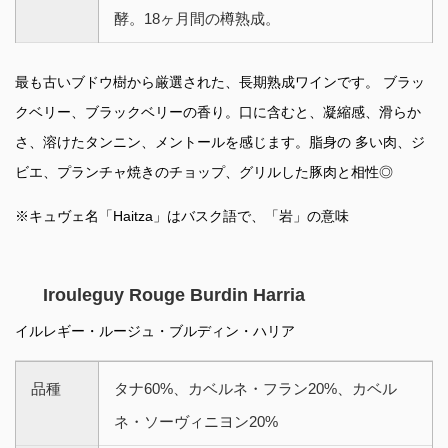
酵。18ヶ月間の樽熟成。
最も古いブドウ樹から厳選された、長期熟成ワインです。 ブラッ
クベリー、ブラックベリーの香り。口に含むと、凝縮感、滑らか
さ、溶けたタンニン、メントールを感じます。脂身の 多い肉、ジ
ビエ、プランチャ焼きのチョップ、グリルした豚肉と相性◎
※キュヴェ名「Haitza」はバスク語で、「岩」の意味
Irouleguy Rouge Burdin Harria
イルレギー・ルージュ・ブルディン・ハリア
品種
タナ60%、カベルネ・フラン20%、カベル
ネ・ソーヴィニヨン20%