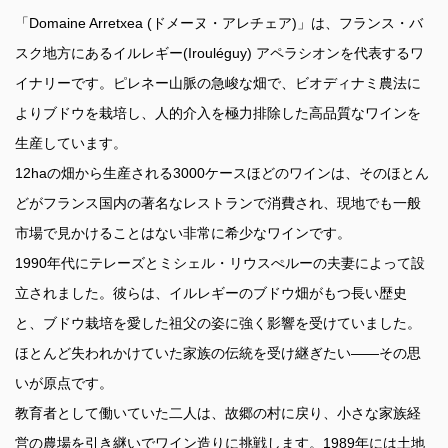
「Domaine Arretxea (ドメーヌ・アレチェア)」は、フランス・バ
スク地方にあるイルレギー(Irouléguy) アペラシオンを代表するワ
イナリーです。ピレネー山脈の急峻な畑で、ビオディナミ農法に
よりブドウを栽培し、人的介入を極力排除した高品質なワインを
生産しています。
12haの畑から生産される3000ケースほどのワインは、そのほとん
どがフランス国内の著名なレストランで消費され、現地でも一般
市場で見かけることはない非常に希少なワインです。
1990年代にテレーズとミシェル・リウスぺルーの夫妻によって設
立されました。彼らは、イルレギーのブドウ畑がもつ長い歴史
と、ブドウ栽培を愛した祖父の姿に強く影響を受けていました。
ほとんど失われかけていた家族の伝統を受け継ぎたい――その思
いが原点です。
教育者として働いていた二人は、故郷の村に戻り、小さな家族経
営の農場を引き継いでワイン造りに挑戦します。1989年には土地