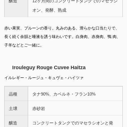
醸造
12ヶ月間のコンクリートタンクでのマセラシ
オン、発酵、熟成
赤い果実、プルーンの香り。丸みのある、滑らかな口当たりで、
長く続く余韻と唾液を誘う味わいです。白身肉、赤身肉、鴨 肉、
子羊などとご一緒に。
Irouleguy Rouge Cuvee Haitza
イルレギー・ルージュ・キュヴェ・ハイツァ
品種
タナ90%、カベルネ・フラン10%
土壌
赤砂岩
醸造
コンクリートタンクでのマセラシオンと発