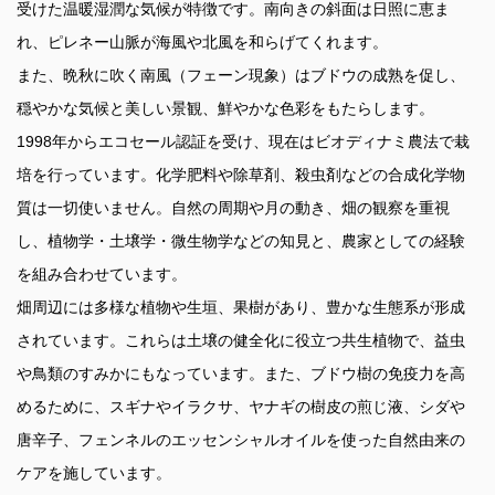
受けた温暖湿潤な気候が特徴です。南向きの斜面は日照に恵ま
れ、ピレネー山脈が海風や北風を和らげてくれます。
また、晩秋に吹く南風（フェーン現象）はブドウの成熟を促し、
穏やかな気候と美しい景観、鮮やかな色彩をもたらします。
1998年からエコセール認証を受け、現在はビオディナミ農法で栽
培を行っています。化学肥料や除草剤、殺虫剤などの合成化学物
質は一切使いません。自然の周期や月の動き、畑の観察を重視
し、植物学・土壌学・微生物学などの知見と、農家としての経験
を組み合わせています。
畑周辺には多様な植物や生垣、果樹があり、豊かな生態系が形成
されています。これらは土壌の健全化に役立つ共生植物で、益虫
や鳥類のすみかにもなっています。また、ブドウ樹の免疫力を高
めるために、スギナやイラクサ、ヤナギの樹皮の煎じ液、シダや
唐辛子、フェンネルのエッセンシャルオイルを使った自然由来の
ケアを施しています。