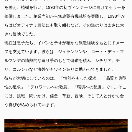
を整え、植樹を行い、1993年の初ヴィンテージに向けてセラーを
整備しました。創業当初から無農薬有機栽培を実践し、1998年か
らはビオディナミ農法にも取り組むなど、その道のりはまさに大
きな冒険でした。
現在は息子たち、イバンとテオが確かな醸造経験をもとにドメー
ヌを支えています。彼らは、ジュランソンや、コート・デュ・マ
ルマンデの情熱的な造り手のもとで研鑽を積み、シチリア、チ
リ、コルシカなど海外でもワイン造りに携わってきました。
彼らが大切にしているのは、 「情熱をもった探求」 「品質と典型
性の追求」 「テロワールへの敬意」 「環境への配慮」です。そこ
には、挑戦、問いかけ、信念、革新、冒険、そして人と分かち合
う喜びが込められています。