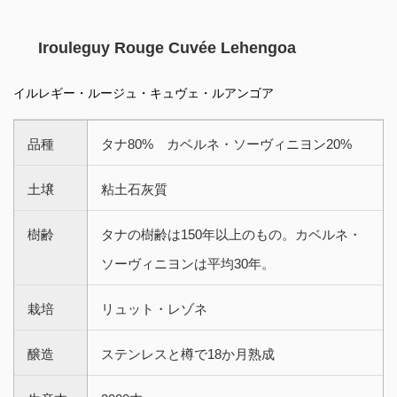
Irouleguy Rouge Cuvée Lehengoa
イルレギー・ルージュ・キュヴェ・ルアンゴア
品種
タナ80% カベルネ・ソーヴィニヨン20%
土壌
粘土石灰質
樹齢
タナの樹齢は150年以上のもの。カベルネ・
ソーヴィニヨンは平均30年。
栽培
リュット・レゾネ
醸造
ステンレスと樽で18か月熟成