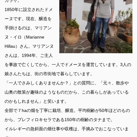
ガラヤ。
1850年に設立されたドメ
ーヌです。現在、醸造を
手掛けるのは、マリアン
ヌ・イロ（Marianne
Hillau）さん。マリアンヌ
さんは、1994年、ご主人
を事故で亡くしてから、一人でドメーヌを運営しています。3人の
娘さんたちは、街の市街地で暮らしています。
「一人でさみしくありませんか？」との質問に、「元々、散歩や
山奥の散策が趣味のようなものだから、この暮らしがあっている
のかもしれません」と笑います。
全部で７haの畑を丁寧に栽培、醸造。平均樹齢が50年ほどのもの
から、プレフィロキセラである150年の樹齢のタナまで。
イルレギーの急斜面の畑仕事や収穫は、手摘みでおこなっていま