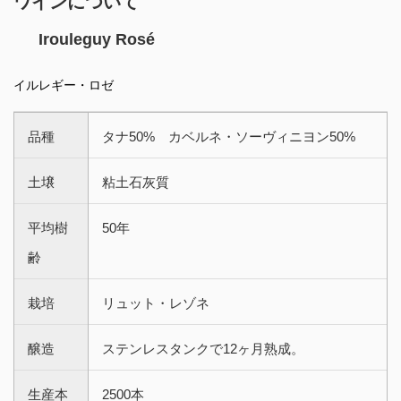
ワインについて
Irouleguy Rosé
イルレギー・ロゼ
品種
タナ50% カベルネ・ソーヴィニヨン50%
土壌
粘土石灰質
平均樹
50年
齢
栽培
リュット・レゾネ
醸造
ステンレスタンクで12ヶ月熟成。
生産本
2500本