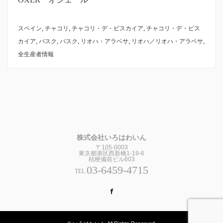
スペイン
,
チャコリ
,
チャコリ・デ・ビスカイア
,
チャコリ・デ・ビス
カイア
,
バスク
,
バスク
,
リオハ・アラベサ
,
リオハ／リオハ・アラベサ
,
全生産者情報
株式会社いろはわいん
〒105-0003
東京都港区西新橋1-19-6
桔梗備前ビル603
03-6459-4715
TEL.
Facebook