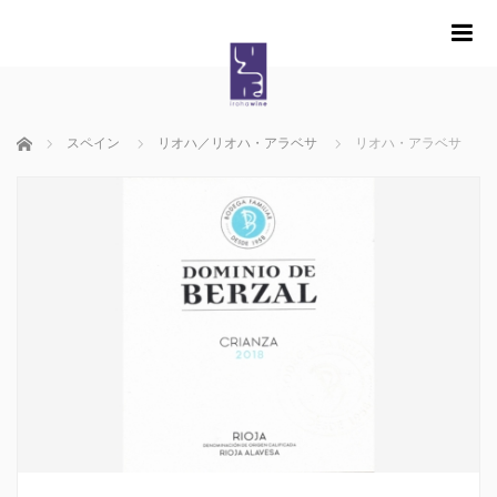
m
ホーム
スペイン
リオハ／リオハ・アラベサ
リオハ・アラベサ