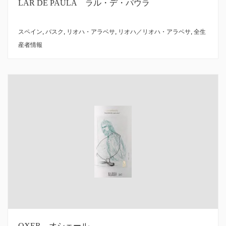
LAR DE PAULA ラル・デ・パウラ
スペイン
,
バスク
,
リオハ・アラベサ
,
リオハ／リオハ・アラベサ
,
全生
産者情報
OXER オシェール