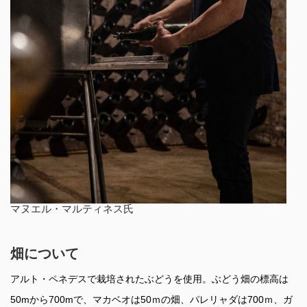
マヌエル・マルティネス氏
畑について
アルト・ペネデスで栽培されたぶどうを使用。ぶどう畑の標高は
50mから700mで、マカベオは50ｍの畑、パレリャダは700ｍ、ガ