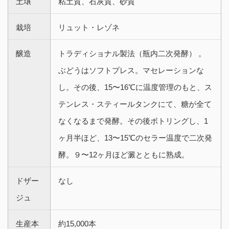
土壌
粘土質、石灰質、砂質
栽培
リュット・レゾネ
醸造
トラディショナル製法（瓶内二次発酵） 。
ぶどうはソフトプレス。マセレーションな
し。その後、15〜16℃に温度管理のもと、ス
テンレス・スティールタンクにて、糖が全て
なくなるまで発酵。その後ボトリングし、1
ヶ月半ほど、13〜15℃のセラー温度で二次発
酵。９〜12ヶ月ほど澱とともに熟成。
ドザー
なし
ジュ
生産本
約15,000本